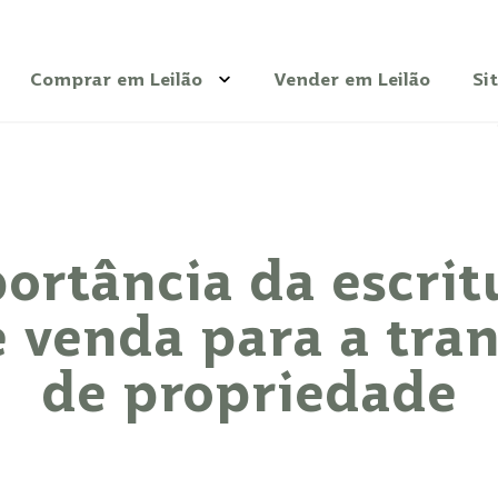
Comprar em Leilão
Vender em Leilão
Si
Veículos
Imóveis
Bens Diversos
ortância da escrit
Dicas
 venda para a tran
de propriedade