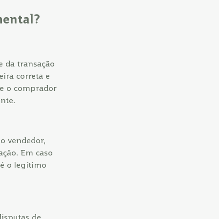
mental?
e da transação
ira correta e
ge o comprador
nte.
ao vendedor,
sação. Em caso
é o legítimo
isputas de