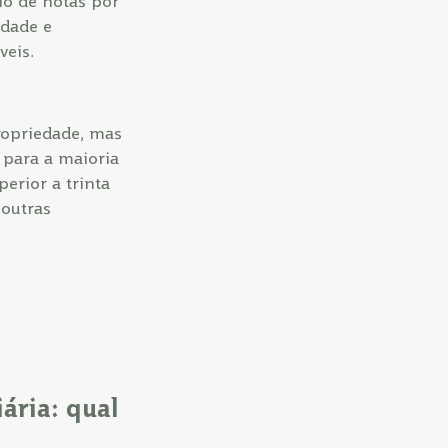
io de notas por
idade e
veis.
propriedade, mas
 para a maioria
erior a trinta
 outras
ária: qual