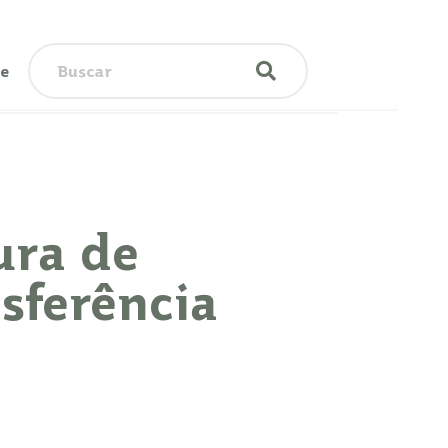
te
ura de
sferência