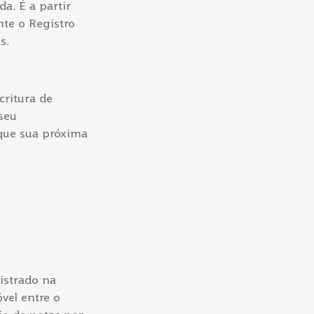
a. É a partir
nte o Registro
s.
critura de
seu
 que sua próxima
istrado na
vel entre o