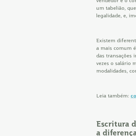
vendedor e o co
um tabelião, que
legalidade, e, i
Existem diferent
a mais comum é a
das transações i
vezes o salário 
modalidades, co
Leia também:
co
Escritura 
a diferenç