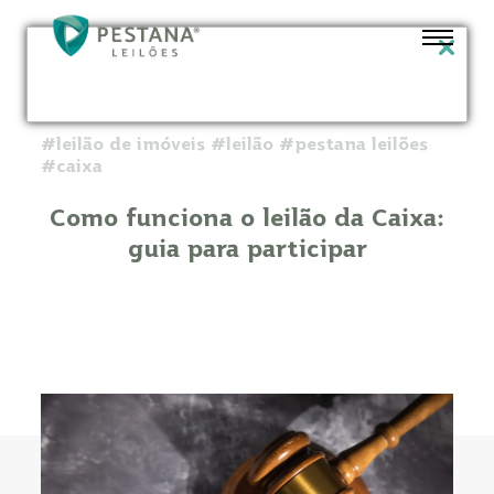
#leilão de imóveis #leilão #pestana leilões
#caixa
Como funciona o leilão da Caixa:
guia para participar