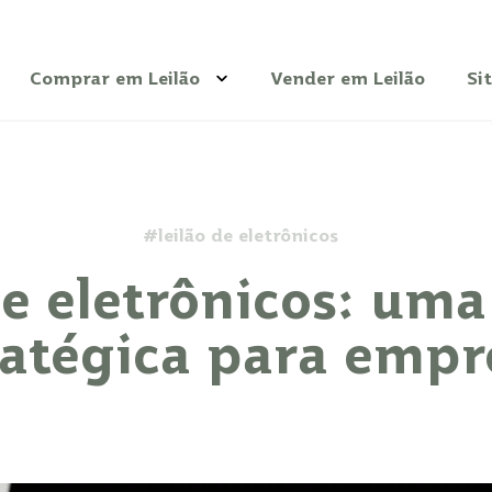
Comprar em Leilão
Vender em Leilão
Si
Veículos
Imóveis
Bens Diversos
#leilão de eletrônicos
Dicas
de eletrônicos: uma
ratégica para empr