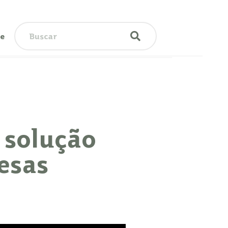
te
 solução
esas