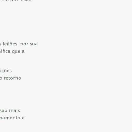
 leilões, por sua
ifica que a
ações
do retorno
são mais
enamento e