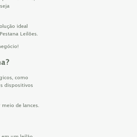
seja
olução ideal
estana Leilões.
negócio!
na?
ógicos, como
s dispositivos
 meio de lances.
 em um leilão