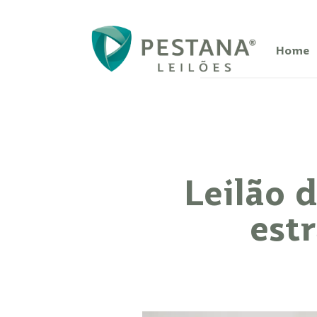
Home
Leilão 
est