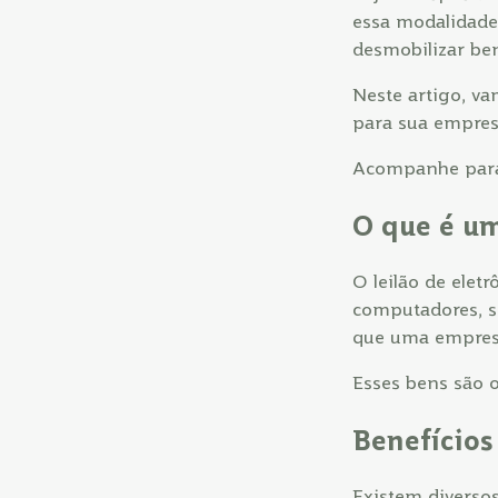
essa modalidade
desmobilizar ben
Neste artigo, va
para sua empres
Acompanhe para 
O que é um
O leilão de ele
computadores, sm
que uma empresa
Esses bens são 
Benefícios 
Existem diverso