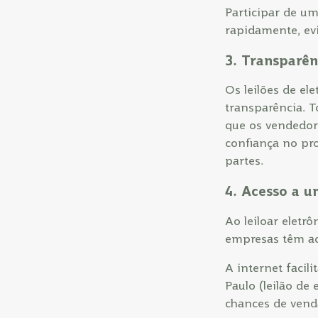
Participar de um
rapidamente, evi
3. Transparên
Os leilões de el
transparência. T
que os vendedore
confiança no pro
partes.
4. Acesso a 
Ao leiloar eletr
empresas têm ac
A internet facil
Paulo (leilão de 
chances de vend