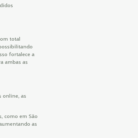
ndidos
com total
possibilitando
so fortalece a
ara ambas as
 online, as
des, como em São
), aumentando as