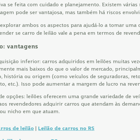
tiva se feita com cuidado e planejamento. Existem várias 
dagem pode ser vantajosa, mas também há riscos envolv
 explorar ambos os aspectos para ajudá-lo a tomar uma 
nder se carro de leilão vale a pena em termos de revend
ão: vantagens
quisição inferior: carros adquiridos em leilões muitas ve
amente mais baixos do que o valor de mercado, principal
o, história ou origem (como veículos de seguradoras, re
o, etc.). Isso pode aumentar a margem de lucro na reve
de opções: leilões oferecem uma grande variedade de veí
aos revendedores adquirir carros que atendam às demand
ou nicho em que atuam.
rros de leilão
|
Leilão de carros no RS