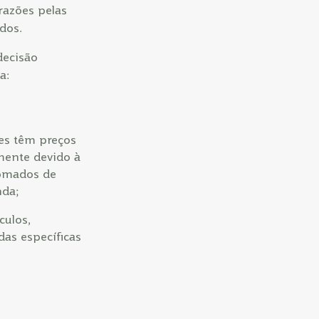
razões pelas
idos.
decisão
a:
zes têm preços
mente devido à
tomados de
nda;
culos,
as específicas