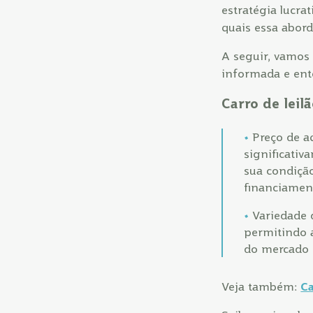
estratégia lucra
quais essa abor
A seguir, vamos
informada e ente
Carro de leil
Preço de a
significativ
sua condiçã
financiament
Variedade 
permitindo 
do mercado 
Veja também:
Ca