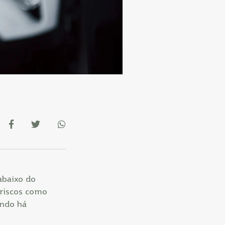
abaixo do
 riscos como
ando há