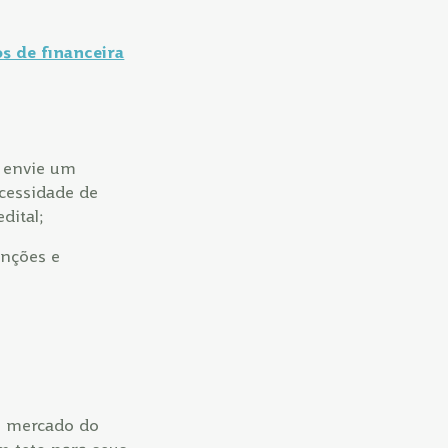
s de financeira
u envie um
ecessidade de
dital;
enções e
de mercado do