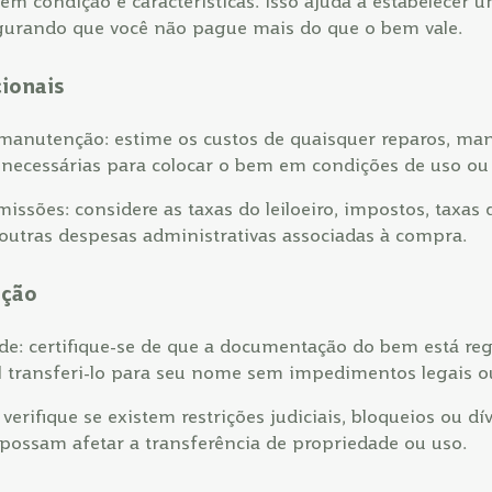
em condição e características. Isso ajuda a estabelecer 
egurando que você não pague mais do que o bem vale.
cionais
manutenção: estime os custos de quaisquer reparos, ma
 necessárias para colocar o bem em condições de uso ou
issões: considere as taxas do leiloeiro, impostos, taxas 
outras despesas administrativas associadas à compra.
ação
de: certifique-se de que a documentação do bem está reg
l transferi-lo para seu nome sem impedimentos legais ou
 verifique se existem restrições judiciais, bloqueios ou d
possam afetar a transferência de propriedade ou uso.