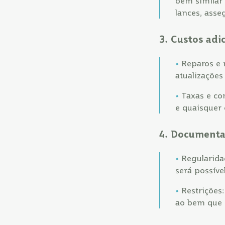
bem similar 
lances, ass
3. Custos adi
Reparos e 
atualizações
Taxas e com
e quaisquer 
4. Document
Regularida
será possíve
Restrições:
ao bem que 