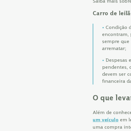
Saiba mais sobr
Carro de leilã
Condição d
encontram, p
sempre que p
arrematar;
Despesas e
pendentes, 
devem ser co
financeira d
O que leva
Além de conhece
um veículo
em le
uma compra inte