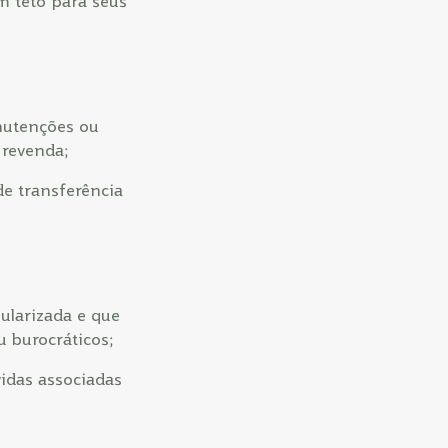
um teto para seus
nutenções ou
 revenda;
de transferência
ularizada e que
 burocráticos;
ívidas associadas