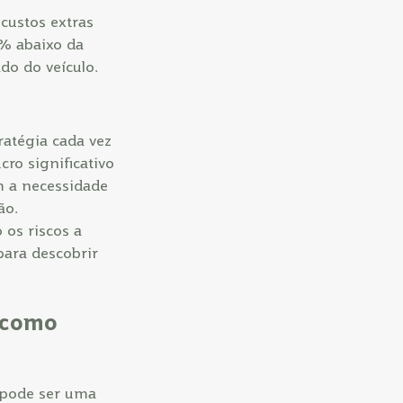
 custos extras
0% abaixo da
do do veículo.
ratégia cada vez
cro significativo
m a necessidade
ão.
os riscos a
para descobrir
a como
 pode ser uma