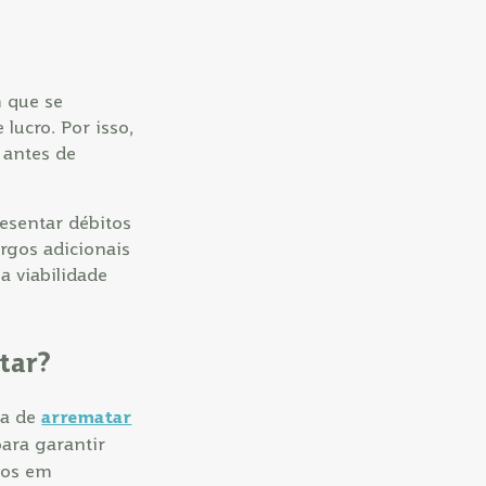
m que se
lucro. Por isso,
o antes de
esentar débitos
rgos adicionais
a viabilidade
tar?
ra de
arrematar
para garantir
dos em